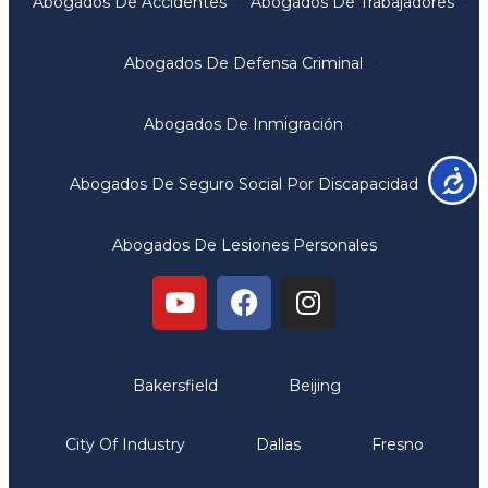
Abogados De Accidentes
Abogados De Trabajadores
Abogados De Defensa Criminal
Abogados De Inmigración
Accesib
Abogados De Seguro Social Por Discapacidad
Abogados De Lesiones Personales
Oficinas
Bakersfield
Beijing
City Of Industry
Dallas
Fresno