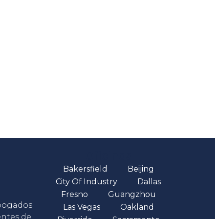
Oficinas
Bakersfield
Beijing
City Of Industry
Dallas
Fresno
Guangzhou
abogados
Las Vegas
Oakland
entes de