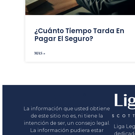
¿Cuánto Tiempo Tarda En
Pagar El Seguro?
MAS »
Liga Legal®
La información que usted obtiene
de este sitio no es, ni tiene la
intención de ser, un consejo legal.
Liga Le
La información pudiera estar
dedicad