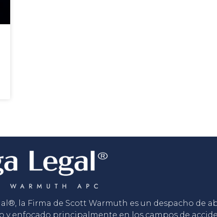
gal®, la Firma de Scott Warmuth es un despacho de 
o y enfocado principalmente en los campos de accid