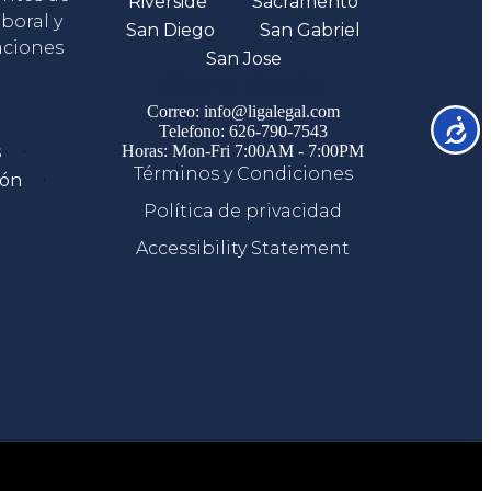
Riverside
Sacramento
boral y
San Diego
San Gabriel
aciones
San Jose
Comunicate
Correo: info@ligalegal.com
Accesib
Telefono: 626-790-7543
s
Horas: Mon-Fri 7:00AM - 7:00PM
Términos y Condiciones
ión
Política de privacidad
Accessibility Statement