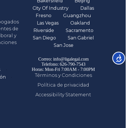
Bakersfield
Beijing
City Of Industry
Dallas
Fresno
Guangzhou
abogados
Las Vegas
Oakland
entes de
Riverside
Sacramento
boral y
San Diego
San Gabriel
aciones
San Jose
Comunicate
Accesib
Correo: info@ligalegal.com
Telefono: 626-790-7543
s
Horas: Mon-Fri 7:00AM - 7:00PM
Términos y Condiciones
ión
Política de privacidad
Accessibility Statement