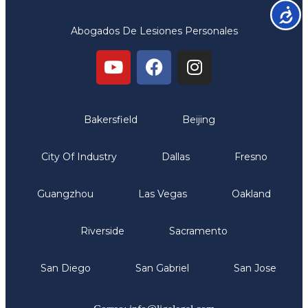
Accesib
Abogados De Lesiones Personales
Oficinas
Bakersfield
Beijing
City Of Industry
Dallas
Fresno
Guangzhou
Las Vegas
Oakland
Riverside
Sacramento
San Diego
San Gabriel
San Jose
Comunicate