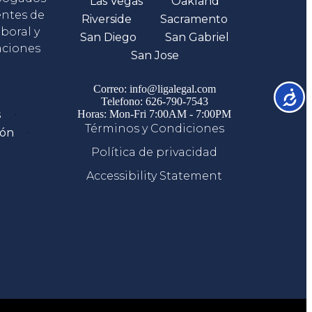
Las Vegas
Oakland
entes de
Riverside
Sacramento
boral y
San Diego
San Gabriel
aciones
San Jose
Comunicate
Correo: info@ligalegal.com
Accesib
Telefono: 626-790-7543
s
Horas: Mon-Fri 7:00AM - 7:00PM
Términos y Condiciones
ión
Política de privacidad
Accessibility Statement