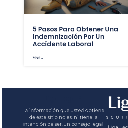
5 Pasos Para Obtener Una
Indemnización Por Un
Accidente Laboral
MAS »
Liga Legal®
La información que usted obtiene
de este sitio no es, ni tiene la
intención de ser, un consejo legal.
Liga Le