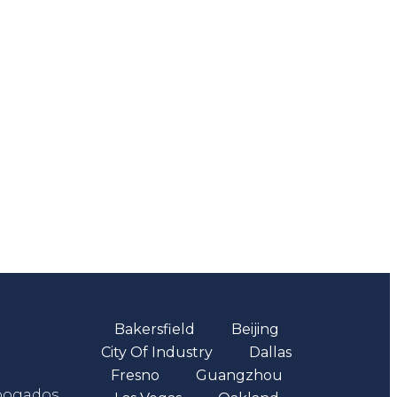
Oficinas
Bakersfield
Beijing
City Of Industry
Dallas
Fresno
Guangzhou
abogados