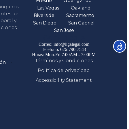
Fresno
Guangzhou
abogados
Las Vegas
Oakland
entes de
Riverside
Sacramento
boral y
San Diego
San Gabriel
aciones
San Jose
Comunicate
Correo: info@ligalegal.com
Accesib
Telefono: 626-790-7543
s
Horas: Mon-Fri 7:00AM - 7:00PM
Términos y Condiciones
ión
Política de privacidad
Accessibility Statement