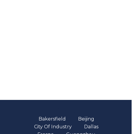
Oficinas
Bakersfield
Beijing
City Of Industry
Dallas