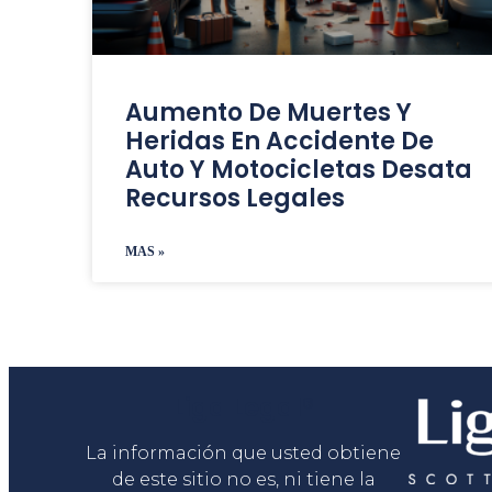
Aumento De Muertes Y
Heridas En Accidente De
Auto Y Motocicletas Desata
Recursos Legales
MAS »
Liga Legal®
La información que usted obtiene
de este sitio no es, ni tiene la