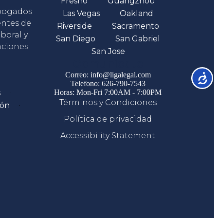
Fresno
Guangzhou
abogados
Las Vegas
Oakland
entes de
Riverside
Sacramento
boral y
San Diego
San Gabriel
aciones
San Jose
Comunicate
Correo: info@ligalegal.com
Accesib
Telefono: 626-790-7543
s
Horas: Mon-Fri 7:00AM - 7:00PM
Términos y Condiciones
ión
Política de privacidad
Accessibility Statement