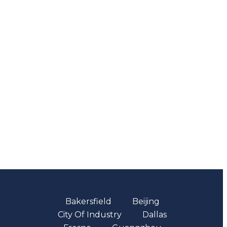
Oficinas
Bakersfield
Beijing
City Of Industry
Dallas