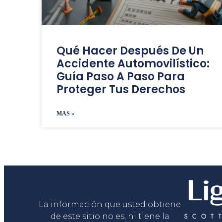
Qué Hacer Después De Un
Accidente Automovilístico:
Guía Paso A Paso Para
Proteger Tus Derechos
MAS »
Liga Legal®
La información que usted obtiene
de este sitio no es, ni tiene la