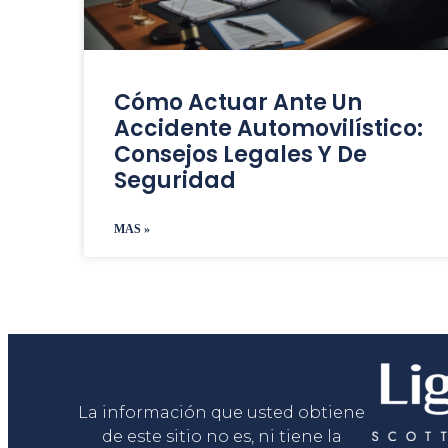
Cómo Actuar Ante Un
Accidente Automovilístico:
Consejos Legales Y De
Seguridad
MAS »
Liga Legal®
La información que usted obtiene
de este sitio no es, ni tiene la