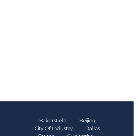
Oficinas
Bakersfield
Beijing
City Of Industry
Dallas