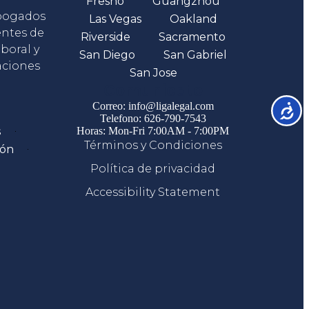
Fresno
Guangzhou
abogados
Las Vegas
Oakland
entes de
Riverside
Sacramento
boral y
San Diego
San Gabriel
aciones
San Jose
Comunicate
Correo: info@ligalegal.com
Accesib
Telefono: 626-790-7543
s
Horas: Mon-Fri 7:00AM - 7:00PM
Términos y Condiciones
ión
Política de privacidad
Accessibility Statement