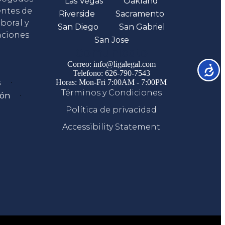
Las Vegas
Oakland
entes de
Riverside
Sacramento
boral y
San Diego
San Gabriel
aciones
San Jose
Comunicate
Correo: info@ligalegal.com
Accesib
Telefono: 626-790-7543
s
Horas: Mon-Fri 7:00AM - 7:00PM
Términos y Condiciones
ión
Política de privacidad
Accessibility Statement