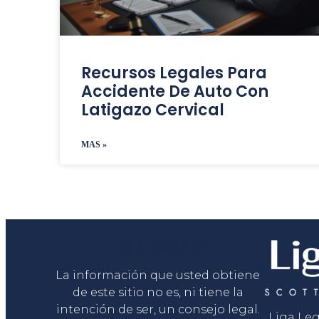
Recursos Legales Para
Accidente De Auto Con
Latigazo Cervical
MAS »
Liga Legal®
La información que usted obtiene
de este sitio no es, ni tiene la
intención de ser, un consejo legal.
Liga Le