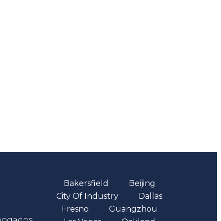
Oficinas
Bakersfield
Beijing
City Of Industry
Dallas
Fresno
Guangzhou
abogados