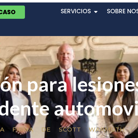
SERVICIOS
SOBRE NO
 CASO
ón para lesione
idente automovi
LA FIRMA DE SCOTT WARMUTH