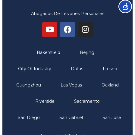
Accesib
Abogados De Lesiones Personales
Oficinas
Bakersfield
Beijing
City Of Industry
Dallas
Fresno
Guangzhou
Las Vegas
Oakland
Riverside
Sacramento
San Diego
San Gabriel
San Jose
Comunicate