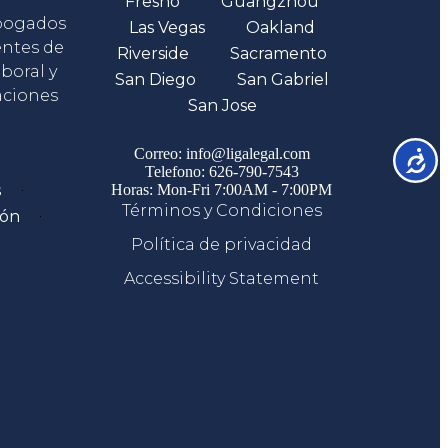
Fresno
Guangzhou
abogados
Las Vegas
Oakland
entes de
Riverside
Sacramento
boral y
San Diego
San Gabriel
aciones
San Jose
Comunicate
Correo: info@ligalegal.com
Accesib
Telefono: 626-790-7543
s
Horas: Mon-Fri 7:00AM - 7:00PM
Términos y Condiciones
ión
Política de privacidad
Accessibility Statement