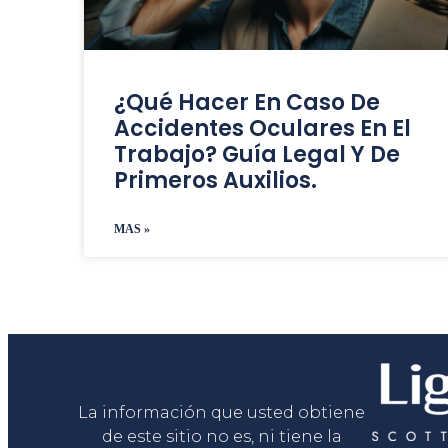
¿Qué Hacer En Caso De
Accidentes Oculares En El
Trabajo? Guía Legal Y De
Primeros Auxilios.
MAS »
Liga Legal®
La información que usted obtiene
de este sitio no es, ni tiene la