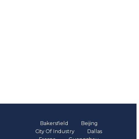
Oficinas
Bakersfield
Beijing
City Of Industry
Dallas