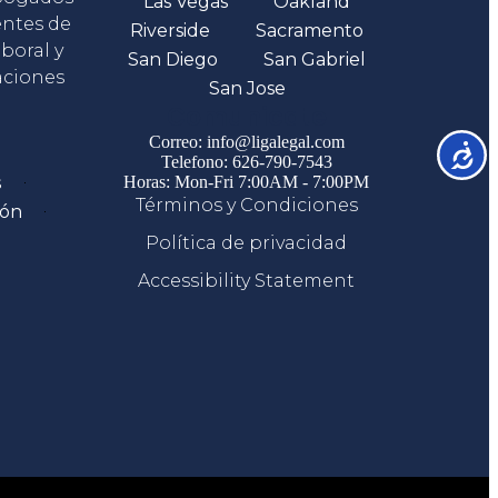
Las Vegas
Oakland
entes de
Riverside
Sacramento
boral y
San Diego
San Gabriel
aciones
San Jose
Comunicate
Correo: info@ligalegal.com
Accesib
Telefono: 626-790-7543
s
Horas: Mon-Fri 7:00AM - 7:00PM
Términos y Condiciones
ión
Política de privacidad
Accessibility Statement