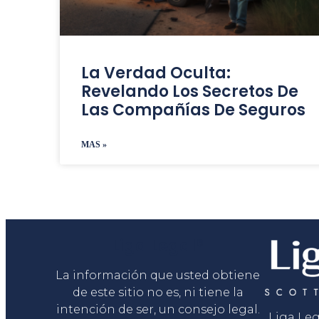
La Verdad Oculta:
Revelando Los Secretos De
Las Compañías De Seguros
MAS »
Liga Legal®
La información que usted obtiene
de este sitio no es, ni tiene la
intención de ser, un consejo legal.
Liga Le