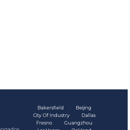
Oficinas
Bakersfield
Beijing
City Of Industry
Dallas
Fresno
Guangzhou
abogados