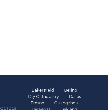
Oficinas
Bakersfield
Beijing
City Of Industry
Dallas
Fresno
Guangzhou
abogados
Las Vegas
Oakland