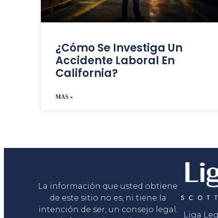
¿Cómo Se Investiga Un
Accidente Laboral En
California?
MAS »
Liga Legal®
La información que usted obtiene
de este sitio no es, ni tiene la
intención de ser, un consejo legal.
Liga Le