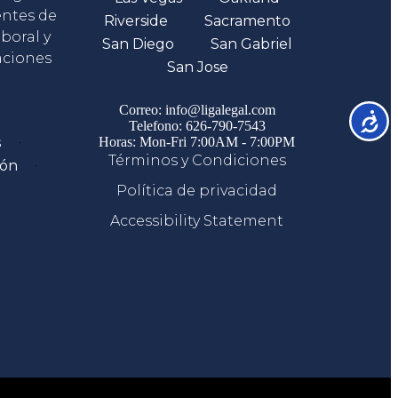
entes de
Riverside
Sacramento
boral y
San Diego
San Gabriel
aciones
San Jose
Comunicate
Correo: info@ligalegal.com
Accesib
Telefono: 626-790-7543
s
Horas: Mon-Fri 7:00AM - 7:00PM
Términos y Condiciones
ión
Política de privacidad
Accessibility Statement