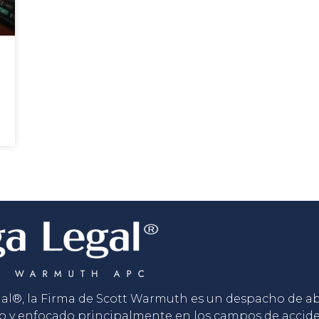
gal®, la Firma de Scott Warmuth es un despacho de 
o y enfocado principalmente en los campos de accid