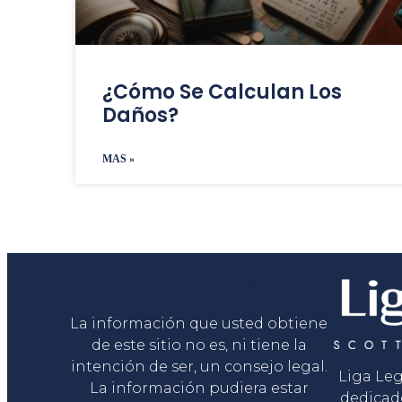
¿Cómo Se Calculan Los
Daños?
MAS »
Liga Legal®
La información que usted obtiene
de este sitio no es, ni tiene la
intención de ser, un consejo legal.
Liga Le
La información pudiera estar
dedicad