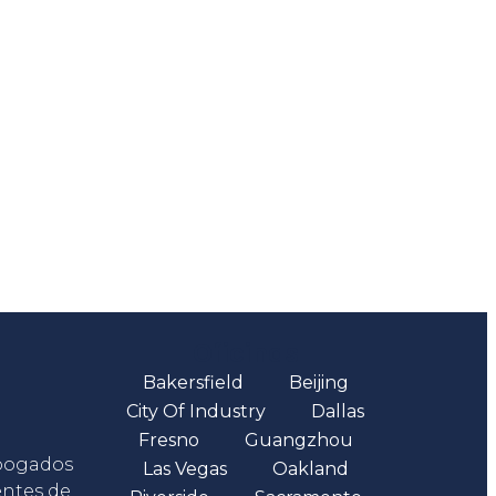
Oficinas
Bakersfield
Beijing
City Of Industry
Dallas
Fresno
Guangzhou
abogados
Las Vegas
Oakland
entes de