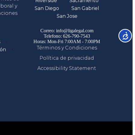
Riverside
Sacramento
boral y
San Diego
San Gabriel
aciones
San Jose
Comunicate
Correo: info@ligalegal.com
Accesib
Telefono: 626-790-7543
s
Horas: Mon-Fri 7:00AM - 7:00PM
Términos y Condiciones
ión
Política de privacidad
Accessibility Statement