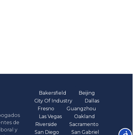
Oficinas
Bakersfield
Beijing
City Of Industry
Dallas
Fresno
Guangzhou
abogados
Las Vegas
Oakland
entes de
Riverside
Sacramento
boral y
San Diego
San Gabriel
Accesib