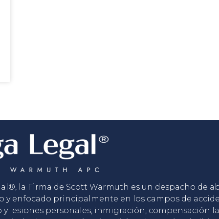
gal®, la Firma de Scott Warmuth es un despacho de 
o y enfocado principalmente en los campos de accid
o y lesiones personales, inmigración, compensación la