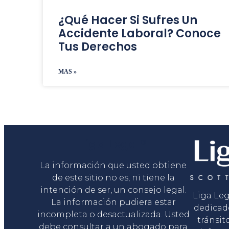
¿Qué Hacer Si Sufres Un
Accidente Laboral? Conoce
Tus Derechos
MAS »
Liga Legal®
La información que usted obtiene
de este sitio no es, ni tiene la
intención de ser, un consejo legal.
Liga Le
La información pudiera estar
dedicad
incompleta o desactualizada. Usted
tránsit
debe consultar a un abogado para