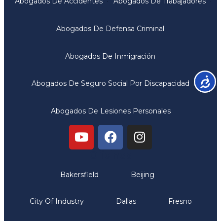
Abogados De Accidentes
Abogados De Trabajadores
Abogados De Defensa Criminal
Abogados De Inmigración
Accesib
Abogados De Seguro Social Por Discapacidad
Abogados De Lesiones Personales
Oficinas
Bakersfield
Beijing
City Of Industry
Dallas
Fresno