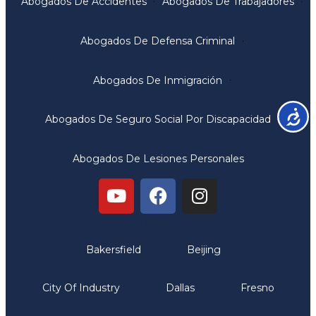
Abogados De Accidentes
Abogados De Trabajadores
Abogados De Defensa Criminal
Abogados De Inmigración
Accesib
Abogados De Seguro Social Por Discapacidad
Abogados De Lesiones Personales
Oficinas
Bakersfield
Beijing
City Of Industry
Dallas
Fresno