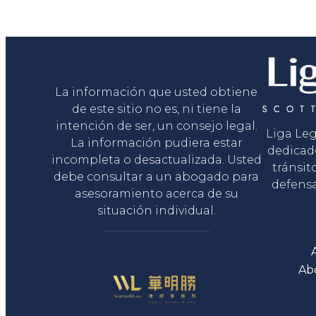
Liga Legal®
La información que usted obtiene
de este sitio no es, ni tiene la
intención de ser, un consejo legal.
Liga Le
La información pudiera estar
dedicad
incompleta o desactualizada. Usted
tránsit
debe consultar a un abogado para
defensa
asesoramiento acerca de su
situación individual.
Ab