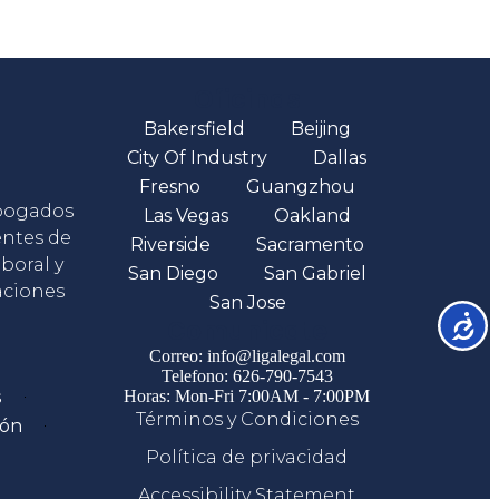
Oficinas
Bakersfield
Beijing
City Of Industry
Dallas
Fresno
Guangzhou
abogados
Las Vegas
Oakland
entes de
Riverside
Sacramento
boral y
San Diego
San Gabriel
aciones
San Jose
Accesib
Comunicate
Correo: info@ligalegal.com
Telefono: 626-790-7543
s
Horas: Mon-Fri 7:00AM - 7:00PM
Términos y Condiciones
ión
Política de privacidad
Accessibility Statement