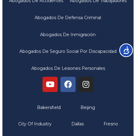
Abogados De Accidentes
Abogados De Trabajadores
Abogados De Defensa Criminal
Abogados De Inmigración
Accesib
Abogados De Seguro Social Por Discapacidad
Abogados De Lesiones Personales
Oficinas
Bakersfield
Beijing
City Of Industry
Dallas
Fresno