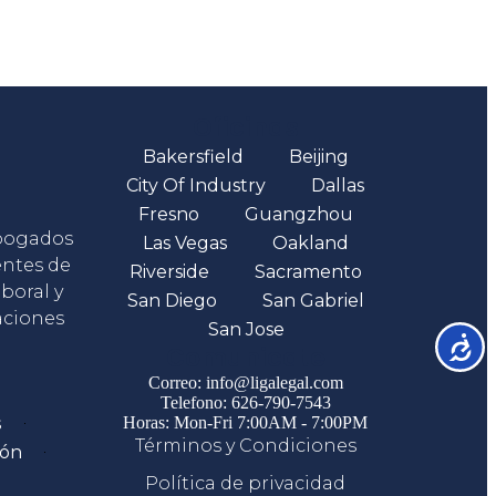
Oficinas
Bakersfield
Beijing
City Of Industry
Dallas
Fresno
Guangzhou
abogados
Las Vegas
Oakland
entes de
Riverside
Sacramento
boral y
San Diego
San Gabriel
aciones
San Jose
Accesib
Comunicate
Correo: info@ligalegal.com
Telefono: 626-790-7543
s
Horas: Mon-Fri 7:00AM - 7:00PM
Términos y Condiciones
ión
Política de privacidad