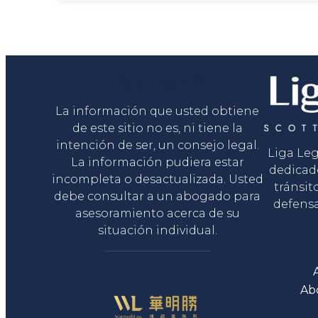
Liga Legal®
La información que usted obtiene
de este sitio no es, ni tiene la
intención de ser, un consejo legal.
Liga Le
La información pudiera estar
dedicad
incompleta o desactualizada. Usted
tránsit
debe consultar a un abogado para
defensa
asesoramiento acerca de su
situación individual.
Ab