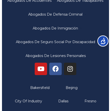
Abogados De Accidentes
Abogados De Trabajadores
Abogados De Defensa Criminal
Abogados De Inmigración
Accesib
Abogados De Seguro Social Por Discapacidad
Abogados De Lesiones Personales
Oficinas
Bakersfield
Beijing
City Of Industry
Dallas
Fresno