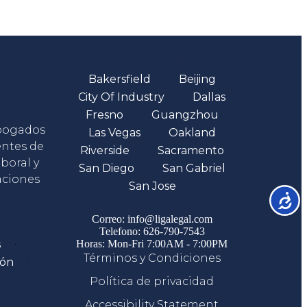
Oficinas
Bakersfield
Beijing
City Of Industry
Dallas
Fresno
Guangzhou
abogados
Las Vegas
Oakland
entes de
Riverside
Sacramento
boral y
San Diego
San Gabriel
aciones
San Jose
Accesib
Comunicate
Correo: info@ligalegal.com
Telefono: 626-790-7543
s
Horas: Mon-Fri 7:00AM - 7:00PM
Términos y Condiciones
ión
Política de privacidad
Accessibility Statement