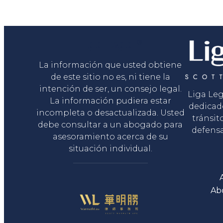
Liga Legal®
La información que usted obtiene
de este sitio no es, ni tiene la
intención de ser, un consejo legal.
Liga Le
La información pudiera estar
dedicad
incompleta o desactualizada. Usted
tránsit
debe consultar a un abogado para
defensa
asesoramiento acerca de su
situación individual.
Ab