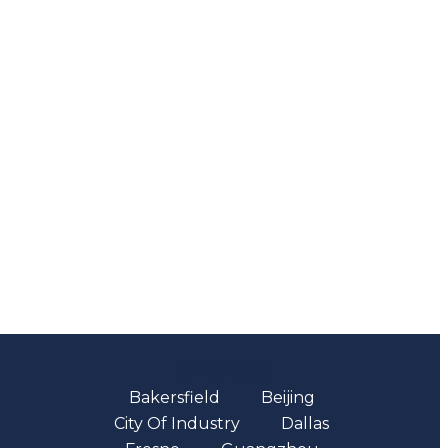
Oficinas
Bakersfield
Beijing
City Of Industry
Dallas