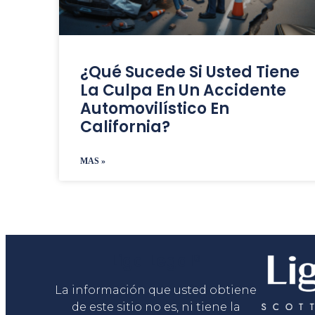
¿Qué Sucede Si Usted Tiene
La Culpa En Un Accidente
Automovilístico En
California?
MAS »
Liga Legal®
La información que usted obtiene
de este sitio no es, ni tiene la