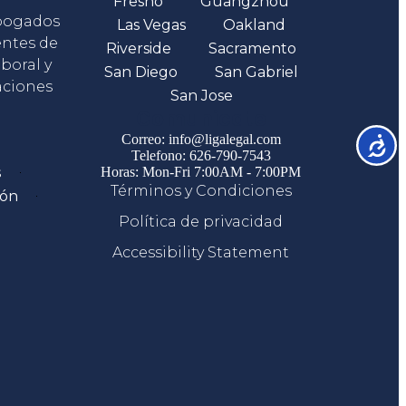
Fresno
Guangzhou
abogados
Las Vegas
Oakland
entes de
Riverside
Sacramento
boral y
San Diego
San Gabriel
aciones
San Jose
Comunicate
Correo: info@ligalegal.com
Accesib
Telefono: 626-790-7543
s
Horas: Mon-Fri 7:00AM - 7:00PM
Términos y Condiciones
ión
Política de privacidad
Accessibility Statement