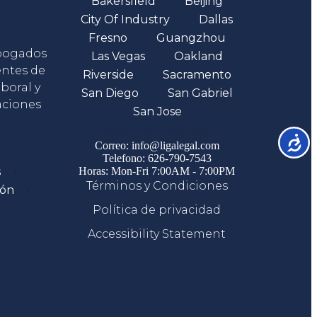
Bakersfield
Beijing
City Of Industry
Dallas
Fresno
Guangzhou
abogados
Las Vegas
Oakland
entes de
Riverside
Sacramento
boral y
San Diego
San Gabriel
aciones
San Jose
Comunicate
Accesib
Correo: info@ligalegal.com
Telefono: 626-790-7543
s
Horas: Mon-Fri 7:00AM - 7:00PM
Términos y Condiciones
ión
Política de privacidad
Accessibility Statement