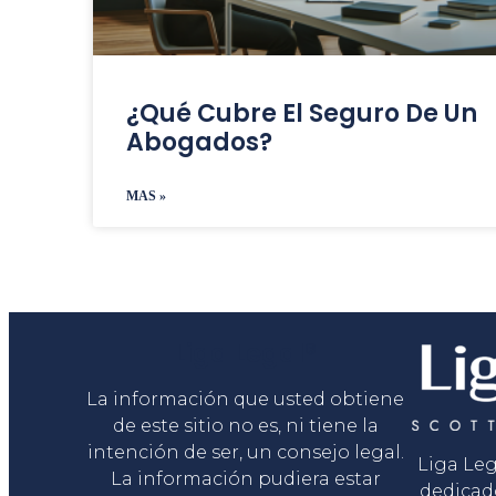
¿Qué Cubre El Seguro De Un
Abogados?
MAS »
Liga Legal®
La información que usted obtiene
de este sitio no es, ni tiene la
intención de ser, un consejo legal.
Liga Le
La información pudiera estar
dedicad