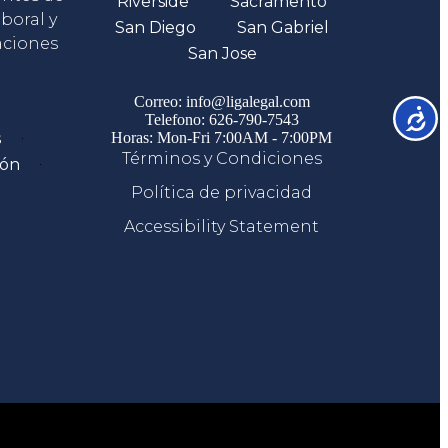
Riverside
Sacramento
boral y
San Diego
San Gabriel
aciones
San Jose
Comunicate
Correo: info@ligalegal.com
Accesib
Telefono: 626-790-7543
s
Horas: Mon-Fri 7:00AM - 7:00PM
Términos y Condiciones
ión
Política de privacidad
Accessibility Statement