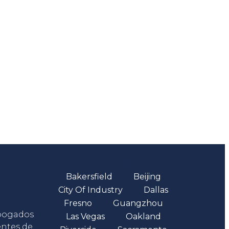
Oficinas
Bakersfield
Beijing
City Of Industry
Dallas
Fresno
Guangzhou
abogados
Las Vegas
Oakland
entes de