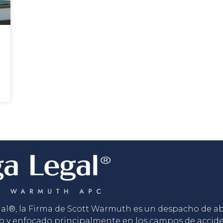
gal®, la Firma de Scott Warmuth es un despacho de 
o y enfocado principalmente en los campos de accid