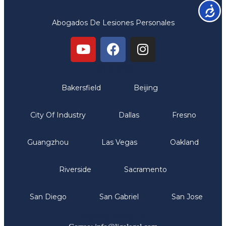
Accesib
Abogados De Lesiones Personales
Oficinas
Bakersfield
Beijing
City Of Industry
Dallas
Fresno
Guangzhou
Las Vegas
Oakland
Riverside
Sacramento
San Diego
San Gabriel
San Jose
Comunicate