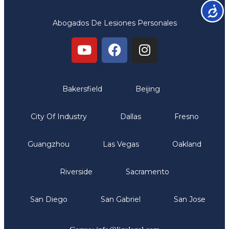
Accesib
Abogados De Lesiones Personales
Oficinas
Bakersfield
Beijing
City Of Industry
Dallas
Fresno
Guangzhou
Las Vegas
Oakland
Riverside
Sacramento
San Diego
San Gabriel
San Jose
Comunicate