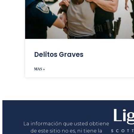
Delitos Graves
MAS »
Liga Legal®
La información que usted obtiene
de este sitio no es, ni tiene la