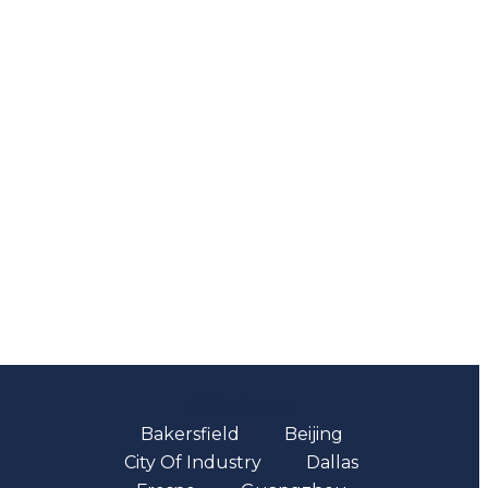
Oficinas
Bakersfield
Beijing
City Of Industry
Dallas