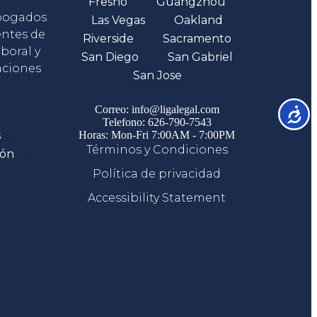
Fresno
Guangzhou
abogados
Las Vegas
Oakland
entes de
Riverside
Sacramento
boral y
San Diego
San Gabriel
aciones
San Jose
Comunicate
Correo: info@ligalegal.com
Accesib
Telefono: 626-790-7543
s
Horas: Mon-Fri 7:00AM - 7:00PM
Términos y Condiciones
ión
Política de privacidad
Accessibility Statement