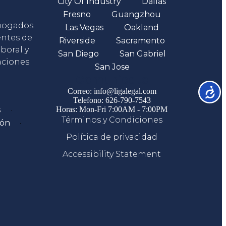
City Of Industry
Dallas
Fresno
Guangzhou
abogados
Las Vegas
Oakland
entes de
Riverside
Sacramento
boral y
San Diego
San Gabriel
aciones
San Jose
Comunicate
Accesib
Correo: info@ligalegal.com
Telefono: 626-790-7543
s
Horas: Mon-Fri 7:00AM - 7:00PM
Términos y Condiciones
ión
Política de privacidad
Accessibility Statement