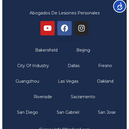
Accesib
Abogados De Lesiones Personales
Oficinas
Bakersfield
Beijing
City Of Industry
Dallas
Fresno
Guangzhou
Las Vegas
Oakland
Riverside
Sacramento
San Diego
San Gabriel
San Jose
Comunicate