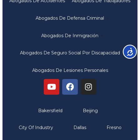
Abogados De Accidentes
Abogados De Trabajadores
Abogados De Defensa Criminal
Abogados De Inmigración
Accesib
Abogados De Seguro Social Por Discapacidad
Abogados De Lesiones Personales
Oficinas
Bakersfield
Beijing
City Of Industry
Dallas
Fresno