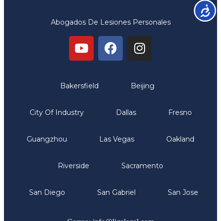
Accesib
Abogados De Lesiones Personales
Oficinas
Bakersfield
Beijing
City Of Industry
Dallas
Fresno
Guangzhou
Las Vegas
Oakland
Riverside
Sacramento
San Diego
San Gabriel
San Jose
Comunicate