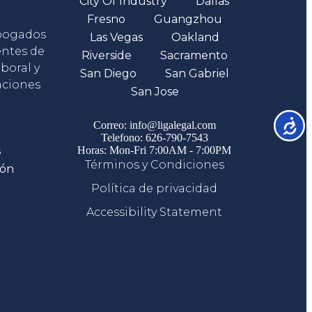
City Of Industry
Dallas
Fresno
Guangzhou
abogados
Las Vegas
Oakland
entes de
Riverside
Sacramento
boral y
San Diego
San Gabriel
aciones
San Jose
Comunicate
Accesib
Correo: info@ligalegal.com
Telefono: 626-790-7543
s
Horas: Mon-Fri 7:00AM - 7:00PM
Términos y Condiciones
ión
Política de privacidad
Accessibility Statement