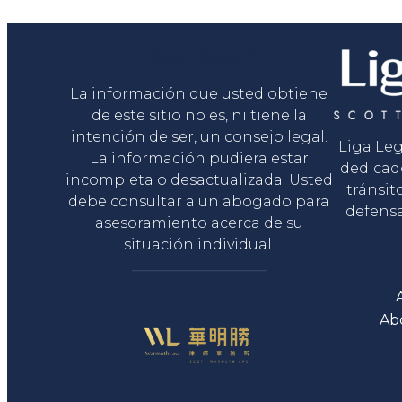
Liga Legal®
La información que usted obtiene
de este sitio no es, ni tiene la
intención de ser, un consejo legal.
Liga Le
La información pudiera estar
dedicad
incompleta o desactualizada. Usted
tránsit
debe consultar a un abogado para
defensa
asesoramiento acerca de su
situación individual.
Ab