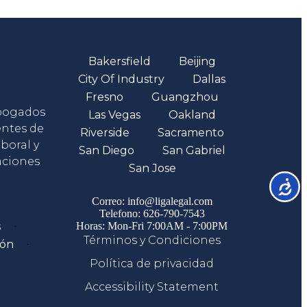
Oficinas
Bakersfield
Beijing
City Of Industry
Dallas
Fresno
Guangzhou
abogados
Las Vegas
Oakland
entes de
Riverside
Sacramento
boral y
San Diego
San Gabriel
aciones
San Jose
Comunicate
Accesib
Correo: info@ligalegal.com
Telefono: 626-790-7543
s
Horas: Mon-Fri 7:00AM - 7:00PM
Términos y Condiciones
ión
Política de privacidad
Accessibility Statement