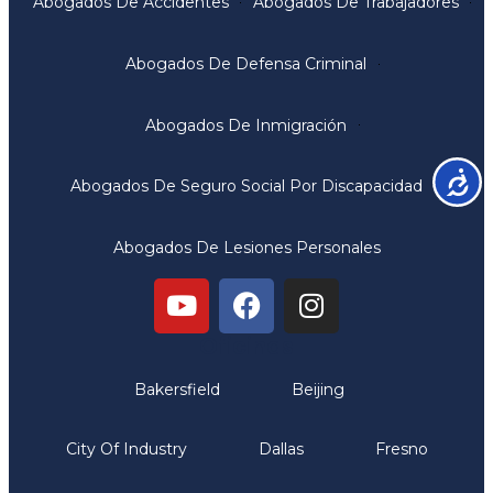
Abogados De Accidentes
Abogados De Trabajadores
Abogados De Defensa Criminal
Abogados De Inmigración
Accesib
Abogados De Seguro Social Por Discapacidad
Abogados De Lesiones Personales
Oficinas
Bakersfield
Beijing
City Of Industry
Dallas
Fresno