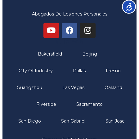
Accesib
Abogados De Lesiones Personales
Oficinas
Bakersfield
Beijing
City Of Industry
Dallas
Fresno
Guangzhou
Las Vegas
Oakland
Riverside
Sacramento
San Diego
San Gabriel
San Jose
Comunicate