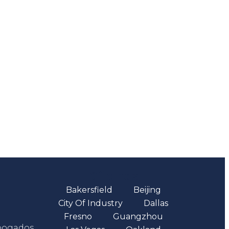
Oficinas
Bakersfield
Beijing
City Of Industry
Dallas
Fresno
Guangzhou
abogados