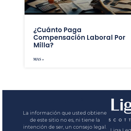
¿Cuánto Paga
Compensación Laboral Por
Milla?
MAS »
Liga Legal®
La información que usted obtiene
de este sitio no es, ni tiene la
intención de ser, un consejo legal.
Liga Le