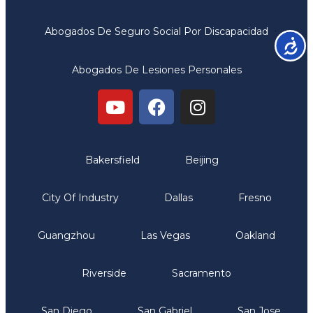
Abogados De Seguro Social Por Discapacidad
Accesib
Abogados De Lesiones Personales
Oficinas
Bakersfield
Beijing
City Of Industry
Dallas
Fresno
Guangzhou
Las Vegas
Oakland
Riverside
Sacramento
San Diego
San Gabriel
San Jose