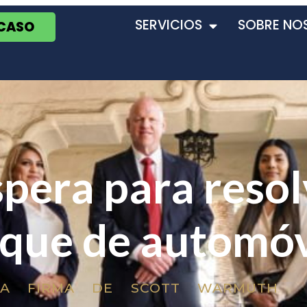
SERVICIOS
SOBRE NO
 CASO
pera para resol
que de automóv
LA FIRMA DE SCOTT WARMUTH