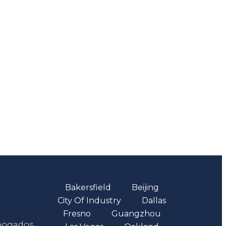
Oficinas
Bakersfield
Beijing
City Of Industry
Dallas
Fresno
Guangzhou
abogados