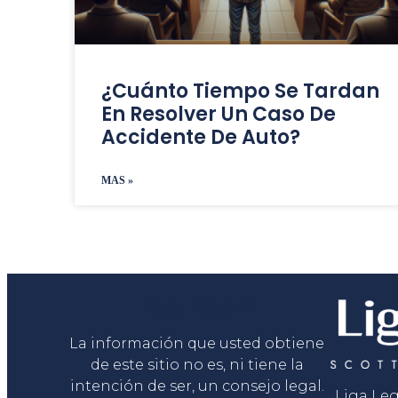
¿Cuánto Tiempo Se Tardan
En Resolver Un Caso De
Accidente De Auto?
MAS »
Liga Legal®
La información que usted obtiene
de este sitio no es, ni tiene la
intención de ser, un consejo legal.
Liga Le