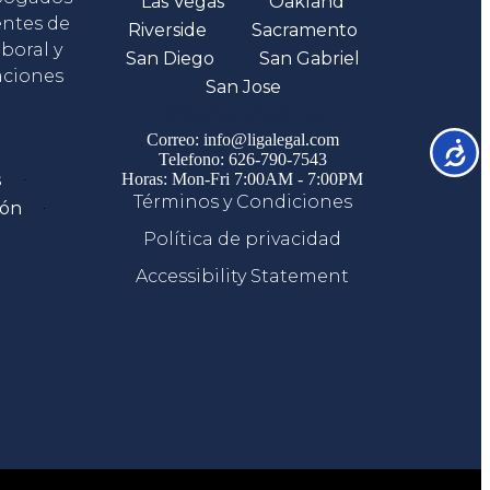
Las Vegas
Oakland
entes de
Riverside
Sacramento
boral y
San Diego
San Gabriel
aciones
San Jose
Comunicate
Correo: info@ligalegal.com
Accesib
Telefono: 626-790-7543
s
Horas: Mon-Fri 7:00AM - 7:00PM
Términos y Condiciones
ión
Política de privacidad
Accessibility Statement