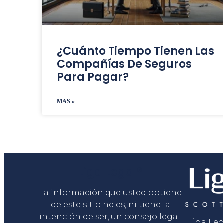
¿Cuánto Tiempo Tienen Las
Compañías De Seguros
Para Pagar?
MAS »
Liga Legal®
La información que usted obtiene
de este sitio no es, ni tiene la
intención de ser, un consejo legal.
Liga Le