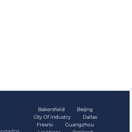
Oficinas
Bakersfield
Beijing
City Of Industry
Dallas
Fresno
Guangzhou
abogados