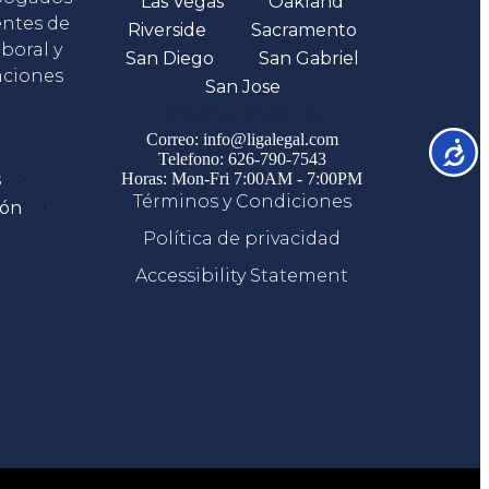
Las Vegas
Oakland
entes de
Riverside
Sacramento
boral y
San Diego
San Gabriel
aciones
San Jose
Comunicate
Correo: info@ligalegal.com
Accesib
Telefono: 626-790-7543
s
Horas: Mon-Fri 7:00AM - 7:00PM
Términos y Condiciones
ión
Política de privacidad
Accessibility Statement