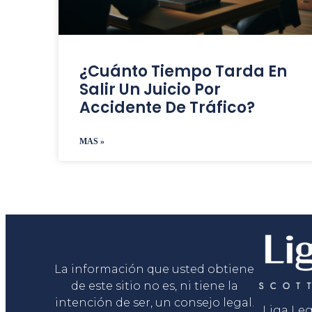
¿Cuánto Tiempo Tarda En
Salir Un Juicio Por
Accidente De Tráfico?
MAS »
Liga Legal®
La información que usted obtiene
de este sitio no es, ni tiene la
intención de ser, un consejo legal.
Liga Le