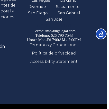
Las Vegas
Oakland
entes de
Riverside
Sacramento
boral y
San Diego
San Gabriel
aciones
San Jose
Comunicate
Correo: info@ligalegal.com
Accesib
Telefono: 626-790-7543
s
Horas: Mon-Fri 7:00AM - 7:00PM
Términos y Condiciones
ión
Política de privacidad
Accessibility Statement