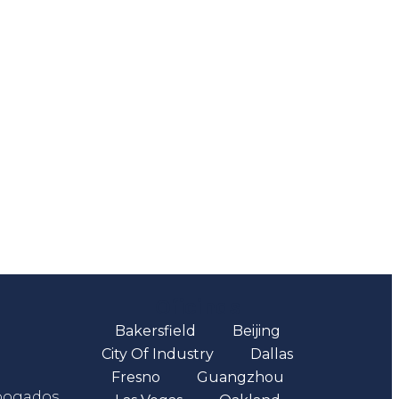
Oficinas
Bakersfield
Beijing
City Of Industry
Dallas
Fresno
Guangzhou
abogados