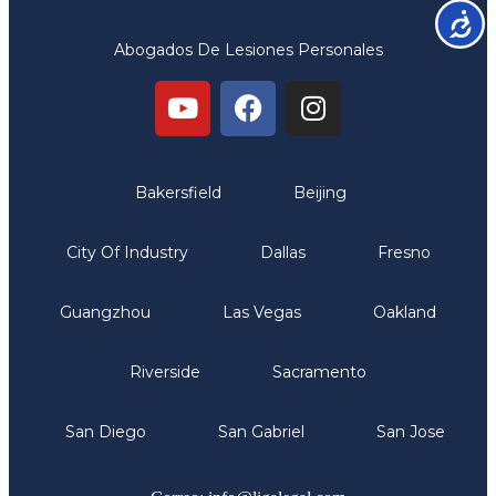
Accesib
Abogados De Lesiones Personales
Oficinas
Bakersfield
Beijing
City Of Industry
Dallas
Fresno
Guangzhou
Las Vegas
Oakland
Riverside
Sacramento
San Diego
San Gabriel
San Jose
Comunicate