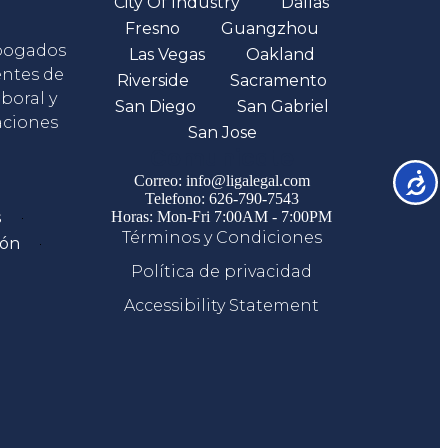
City Of Industry
Dallas
Fresno
Guangzhou
abogados
Las Vegas
Oakland
entes de
Riverside
Sacramento
boral y
San Diego
San Gabriel
aciones
San Jose
Comunicate
Accesib
Correo: info@ligalegal.com
Telefono: 626-790-7543
s
Horas: Mon-Fri 7:00AM - 7:00PM
Términos y Condiciones
ión
Política de privacidad
Accessibility Statement