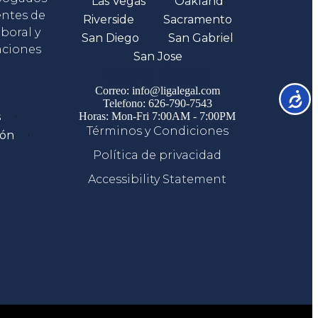
Las Vegas
Oakland
entes de
Riverside
Sacramento
boral y
San Diego
San Gabriel
aciones
San Jose
Comunicate
Correo: info@ligalegal.com
Accesib
Telefono: 626-790-7543
s
Horas: Mon-Fri 7:00AM - 7:00PM
Términos y Condiciones
ión
Política de privacidad
Accessibility Statement