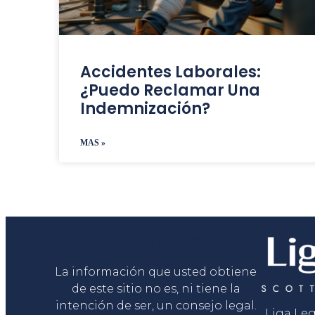
Accidentes Laborales:
¿puedo Reclamar Una
Indemnización?
MAS »
Liga Legal®
La información que usted obtiene
de este sitio no es, ni tiene la
intención de ser, un consejo legal.
Liga Le