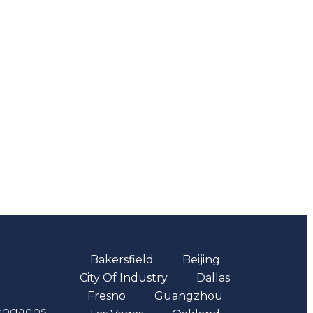
Oficinas
Bakersfield
Beijing
City Of Industry
Dallas
Fresno
Guangzhou
abogados