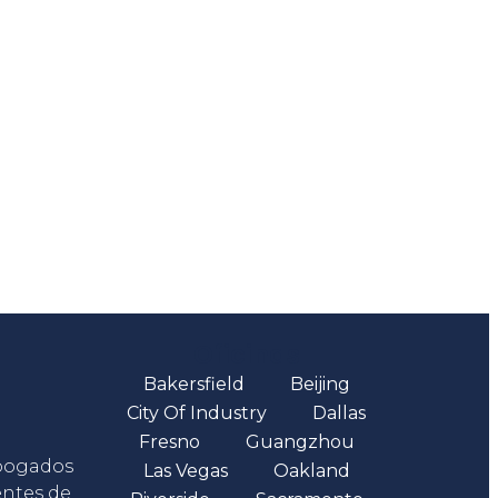
Oficinas
Bakersfield
Beijing
City Of Industry
Dallas
Fresno
Guangzhou
abogados
Las Vegas
Oakland
entes de