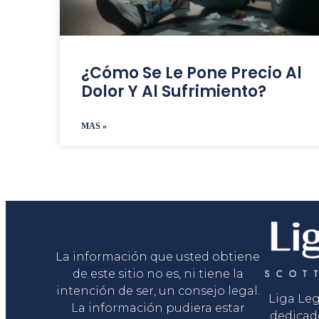
¿Cómo Se Le Pone Precio Al
Dolor Y Al Sufrimiento?
MAS »
Liga Legal®
La información que usted obtiene
de este sitio no es, ni tiene la
intención de ser, un consejo legal.
Liga Le
La información pudiera estar
dedicad