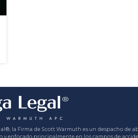
gal®, la Firma de Scott Warmuth es un despacho de 
o y enfocado principalmente en los campos de accid