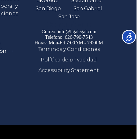
Riverside
Sacramento
boral y
San Diego
San Gabriel
aciones
San Jose
Comunicate
Correo: info@ligalegal.com
Accesib
Telefono: 626-790-7543
s
Horas: Mon-Fri 7:00AM - 7:00PM
Términos y Condiciones
ión
Política de privacidad
Accessibility Statement