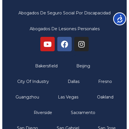
Abogados De Seguro Social Por Discapacidad
Accesib
Abogados De Lesiones Personales
Oficinas
Bakersfield
Beijing
City Of Industry
Dallas
Fresno
Guangzhou
Las Vegas
Oakland
Riverside
Sacramento
San Diego
San Gabriel
San Jose