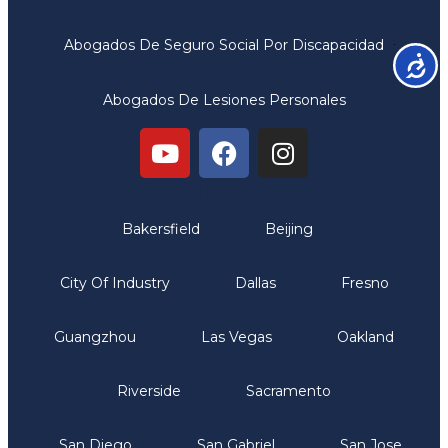
Abogados De Seguro Social Por Discapacidad
Accesib
Abogados De Lesiones Personales
Oficinas
Bakersfield
Beijing
City Of Industry
Dallas
Fresno
Guangzhou
Las Vegas
Oakland
Riverside
Sacramento
San Diego
San Gabriel
San Jose