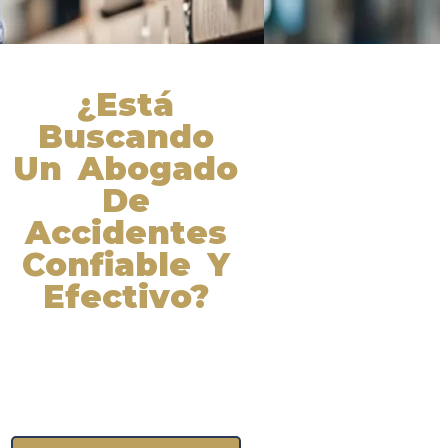
¿Está
Buscando
Un Abogado
De
Accidentes
Confiable Y
Efectivo?
Nuestros abogados experimentados
lucharán por sus derechos y
obtendrán la compensación que se
merece. ¡Actúe ahora y obtenga la
justicia que necesita! ¡Marque
nuestro número ahora!