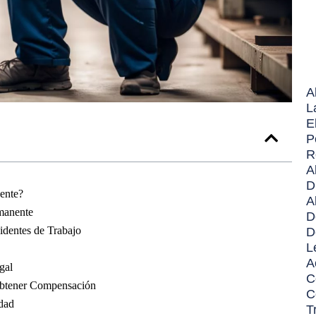
A
L
E
P
R
A
D
ente?
A
manente
D
identes de Trabajo
D
L
A
gal
C
btener Compensación
C
idad
T