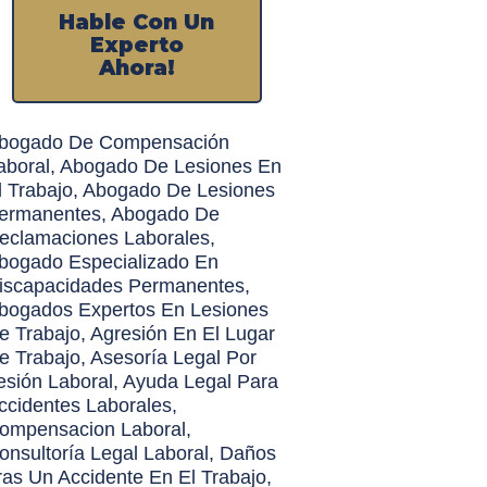
Hable Con Un
Experto
Ahora!
bogado De Compensación
aboral
,
Abogado De Lesiones En
l Trabajo
,
Abogado De Lesiones
ermanentes
,
Abogado De
eclamaciones Laborales
,
bogado Especializado En
iscapacidades Permanentes
,
bogados Expertos En Lesiones
e Trabajo
,
Agresión En El Lugar
e Trabajo
,
Asesoría Legal Por
esión Laboral
,
Ayuda Legal Para
ccidentes Laborales
,
ompensacion Laboral
,
onsultoría Legal Laboral
,
Daños
ras Un Accidente En El Trabajo
,