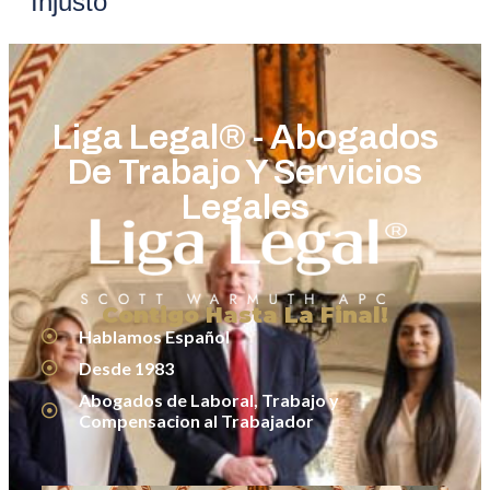
Injusto
Liga Legal® - Abogados
De Trabajo Y Servicios
Legales
Contigo Hasta La Final!
Hablamos Español
Desde 1983
Abogados de Laboral, Trabajo y
Compensacion al Trabajador