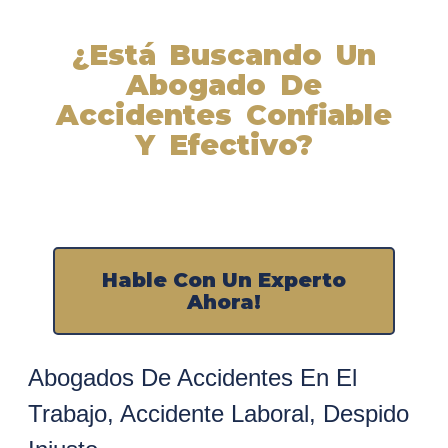
¿Está Buscando Un
Abogado De
Accidentes Confiable
Y Efectivo?
Nuestros abogados experimentados lucharán por sus
derechos y obtendrán la compensación que se merece.
¡Actúe ahora y obtenga la justicia que necesita!
¡Marque nuestro número ahora!
Hable Con Un Experto
Ahora!
Abogados De Accidentes En El
Trabajo
,
Accidente Laboral
,
Despido