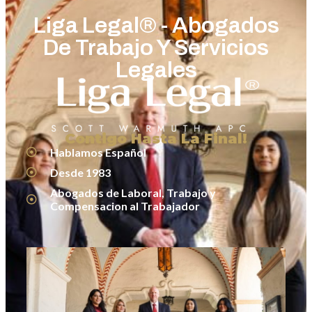
Liga Legal® - Abogados
De Trabajo Y Servicios
Legales
Contigo Hasta La Final!
Hablamos Español
Desde 1983
Abogados de Laboral, Trabajo y
Compensacion al Trabajador