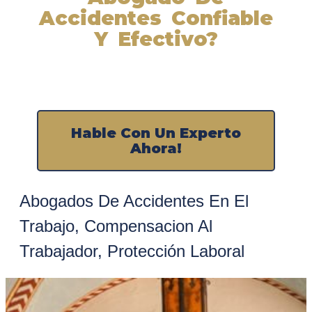
Accidentes Confiable
Y Efectivo?
Nuestros abogados experimentados lucharán por sus
derechos y obtendrán la compensación que se merece.
¡Actúe ahora y obtenga la justicia que necesita!
¡Marque nuestro número ahora!
Hable Con Un Experto
Ahora!
Abogados De Accidentes En El
Trabajo
,
Compensacion Al
Trabajador
,
Protección Laboral